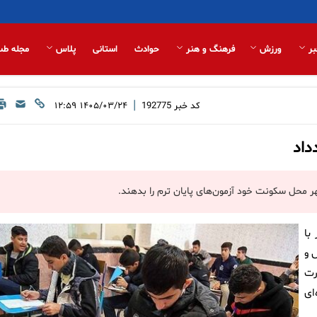
بر
ورزش
فرهنگ و هنر
حوادث
استانی
پلاس
مجله طب
|
کد خبر
192775
۱۴۰۵/۰۳/۲۴ ۱۲:۵۹
داد
هر محل سکونت خود آزمون‌های پایان ترم را بدهند.
با
 و
رت
ای