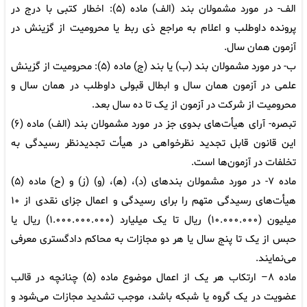
الف- در مورد مشمولان بند (الف) ماده (۵): اخطار کتبی با درج در
پرونده داوطلب و اعلام به مراجع ذی ربط یا محرومیت از گزینش در
آزمون همان سال.
ب- در مورد مشمولان بند (ب) یا بند (ج) ماده (۵): محرومیت از گزینش
علمی در آزمون همان سال و ابطال قبولی داوطلب در همان سال و
محرومیت از شرکت در آزمون از یک تا ده سال بعد.
تبصره- آرای هیأت‌های بدوی جز در مورد مشمولان بند (الف) ماده (۶)
این قانون قابل تجدید نظرخواهی در هیأت تجدیدنظر رسیدگی به
تخلفات در آزمون‌ها است.
ماده ۷- در مورد مشمولان بندهای (د)، (ه‍)، (و) (ز) و (ح) ماده (۵)
هیأت‌های رسیدگی متهم را برای رسیدگی و اعمال جزای نقدی از ۱۰
میلیون (۱۰.۰۰۰.۰۰۰) ریال تا یک میلیارد (۱.۰۰۰.۰۰۰.۰۰۰) ریال یا
حبس از یک تا پنج سال یا هر دو مجازات به محاکم دادگستری معرفی
می‌نمایند.
ماده ۸– ارتکاب هر یک از اعمال موضوع ماده (۵) چنانچه در قالب
عضویت در یک گروه یا شبکه باشد، موجب تشدید مجازات می‌شود و