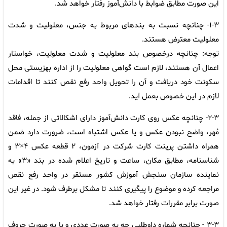
این صورت مطابق ضوابط با دانش‌آموز رفتار خواهد شد.
۱-۳- چنانچه نسبت به بندهای مربوط به جنس، معلولیت و شدت
معلولیت معترض هستند.
توجه: چنانچه درخصوص بند معلولیت و شدت معلولِیت، خواستار
اعمال آن هستند، لازم است گواهی معلولیت را از اداره بهزیستی محل
سکونت خود دریافت و آن را تحویل واحد رفع نقص کنند تا اقدامات
لازم در این خصوص بعمل آید.
۲-۳- چنانچه عکس روی کارت دانش‌آموز دارای اشکالاتی از جمله، فاقد
مُهر، واضح نبودن عکس و یا عکس اشتباه است، ضرورت دارد ضمن
همراه داشتن پرینت کارت شرکت در آزمون، ۲ قطعه عکس ۴×۳ و
شناسنامه، مطابق مکان، ساعت و تاریخ اعلام شده در بند «۳» به
نماینده سازمان سنجش آموزش کشور مستقر در واحد رفع نقص
مراجعه کرده و موضوع را پیگیری کنند تا مشکل برطرف شود. در غیر این
صورت برابر مقررات رفتار خواهد شد.
۳-۳ - چنانچه شماره داوطلبی چه به صورت عددی و یا به صورت حروف