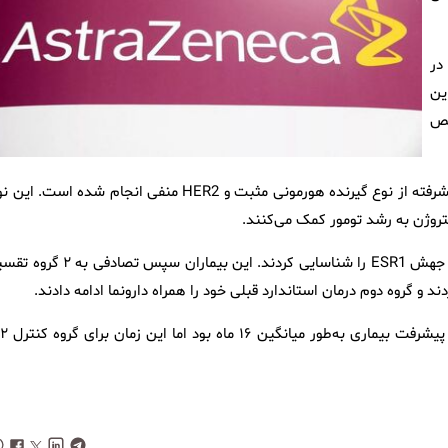
در
ر این
یص
این مطالعه گسترده روی ۳ هزار و ۲۵۶ بیمار مبتلا به سرطان سینه پیشرفته از نوع گیرنده هورمونی مثبت و HER2 منفی انجام شده است.
روژن به رشد تومور کمک می‌کنند.
در این کارآزمایی، محققان با استفاده از آزمایش خون ۳۱۵ بیمار دارای جهش ESR1 را شناسایی کردند. این بیماران سپس 
نتایج نشان داد در گروه دریافت‌کننده کامیزسترانت مدت ب