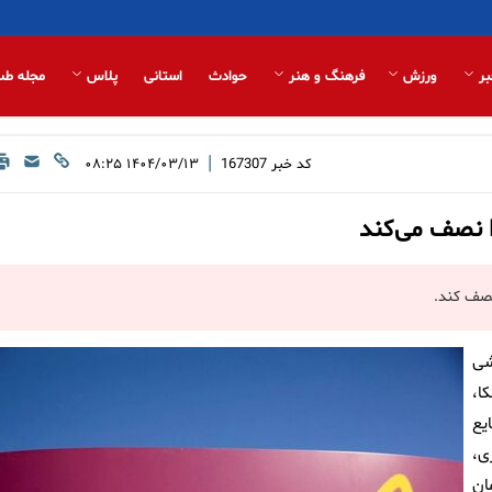
بر
ورزش
فرهنگ و هنر
حوادث
استانی
پلاس
مجله طب
|
کد خبر
167307
۱۴۰۴/۰۳/۱۳ ۰۸:۲۵
ا نصف می‌کند
نصف کند.
شی
نکا،
یع
ری،
Imfinz) در درمان