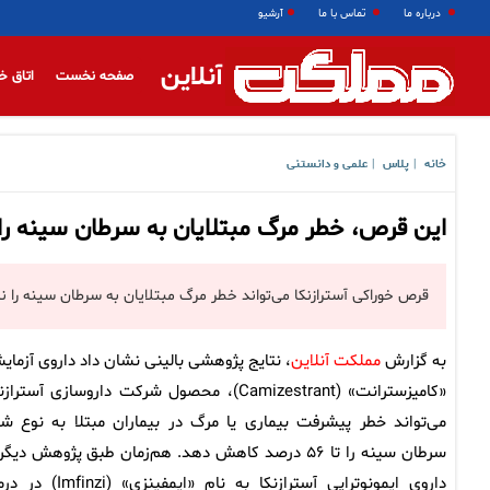
درباره ما
تماس با ما
آرشیو
آنلاین
صفحه نخست
اتاق خ
خانه
پلاس
علمی و دانستنی
|
|
این قرص، خطر مرگ مبتلایان به سرطان سینه ر
قرص خوراکی آسترازنکا می‌تواند خطر مرگ مبتلایان به سرطان سینه را 
به گزارش
مملکت آنلاین
، نتایج پژوهشی بالینی نشان داد داروی آزمای
«کامیزسترانت» (Camizestrant)، محصول شرکت داروسازی آستراز
می‌تواند خطر پیشرفت بیماری یا مرگ در بیماران مبتلا به نوع شا
سرطان سینه را تا ۵۶ درصد کاهش دهد. هم‌زمان طبق پژوهش دیگ
داروی ایمونوتراپی آسترازنکا به نام «ایمفینزی» (i