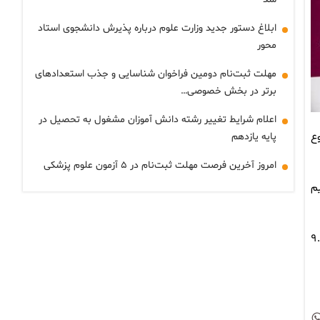
ابلاغ دستور جدید وزارت علوم درباره پذیرش دانشجوی استاد
محور
مهلت ثبت‌نام دومین فراخوان شناسایی و جذب استعدادهای
برتر در بخش خصوصی…
اعلام شرایط تغییر رشته دانش آموزان مشغول به تحصیل در
 این نوع
پایه یازدهم
امروز آخرین فرصت مهلت ثبت‌نام در ۵ آزمون علوم پزشکی
تصادفی به ۲ گروه تقسیم
قای بدون پیشرفت بیماری به‌طور میانگین ۱۶ ماه بود اما این زمان برای گروه کنترل ۹.۲