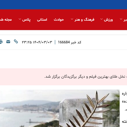
بر
ورزش
فرهنگ و هنر
حوادث
استانی
پلاس
مجله طب
|
کد خبر
166684
۱۴۰۴/۰۳/۰۳ ۲۳:۲۵
خل طلای بهترین فیلم و دیگر برگزیدگان برگزار شد.
ره
ه»
.
ته