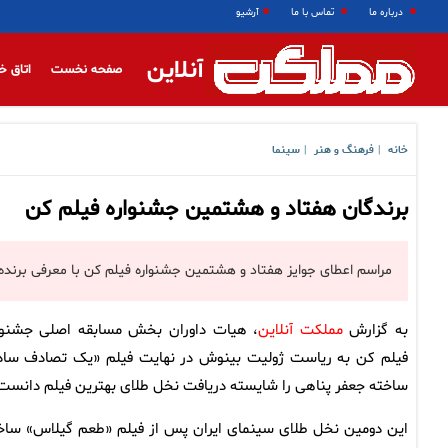
درباره ما
تماس با ما
آرشیو
آنلاین
صفحه نخست
اتاق خ
خانه
فرهنگ و هنر
سینما
|
|
برندگان هفتاد و هشتمین جشنواره فیلم کن
مراسم اعطای جوایز هفتاد و هشتمین جشنواره فیلم کن با معرفی برنده ن
به گزارش
مملکت آنلاین
، هیات داوران بخش مسابقه اصلی جشنوا
فیلم کن به ریاست ژولیت بینوش در نهایت فیلم «یک تصادف ساد
ساخته جعفر پناهی را شایسته دریافت نخل طلای بهترین فیلم دانست
این دومین نخل طلای سینمای ایران پس از فیلم «طعم گیلاس» ساخ