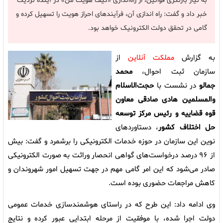
به نیاز بازنگری قوانین، از راه‌اندازی «کیف هویت من» در آینده نزدیک
خبر داد و گفت: راه اندازی آن، فرآیندهای احراز هویت را تسهیل کرده و
گامی در تحقق دولت الکترونیک خواهد بود.
به گزارش
مملکت آنلاین
از
سازمان ثبت احوال،
محمد
جمالو
در نشست با
حجت‌الاسلام
والمسلمین هادی صادقی معاون
قوه قضاییه و رئیس مرکز توسعه
حل اختلاف کشور
، دستاوردهای
نوین این سازمان در حوزه خدمات الکترونیکی را برشمرد و گفت: بیش
از ۹۶ درصد درخواست‌های گواهی انحصار وراثت به صورت الکترونیکی
صادر می‌شود که این امر گامی مهم در جهت تسهیل امور شهروندان و
کاهش مراجعات حضوری بوده است.
وی ادامه داد: این طرح که در راستای هوشمندسازی خدمات عمومی
دولت اجرا شده، با موفقیت از مرحله ابتدایی عبور کرده و نتایج