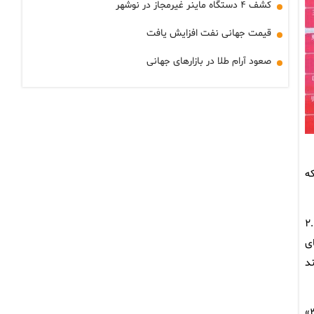
کشف ۴ دستگاه ماینر غیرمجاز در نوشهر
قیمت جهانی نفت افزایش یافت
صعود آرام طلا در بازارهای جهانی
ه
‌هادی پس از افت شدید روز گذشته بهبود یافتند؛ سهام «اس‌کی هاینیکس» ۵.۱ درصد، «ال‌جی اینوتک» ۲.۱
‌ های
نند
در دیگر بازارهای منطقه، شاخص «هنگ‌سنگ» هنگ‌کنگ ۱.۱ درصد افزایش یافت و بازارهای چین تغییر محدودی داشتند؛ شاخص «سی‌اس‌آی ۳۰۰»