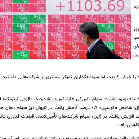
ید
وز
یا
ای
ین
را جبران کردند، اما سرمایه‌گذاران تمرکز بیشتری بر شرکت‌هایی داشتند ک
در کره جنوبی، سهام شرکت‌های نیمه
درصد و «سامسونگ الکترونیکس» ۰.۵ درصد افزایش یافت. با این حال، شاخص «کوسپی» ۰.۹ درصد کاهش یافت. در تایوان نیز سهام «هان
 ۰.۴ درصد رشد کرد و شاخص فناوری‌محور تایوان ۰.۲ درصد افزایش یافت. در ژاپن، سهام شرکت‌های تأمین‌کننده قطعات فناوری ما