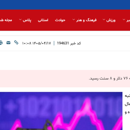
بر
ورزش
فرهنگ و هنر
حوادث
استانی
پلاس
مجله طب
|
کد خبر
194631
۱۴۰۵/۰۴/۱۷ ۱۰:۰۸
به
مال
 و