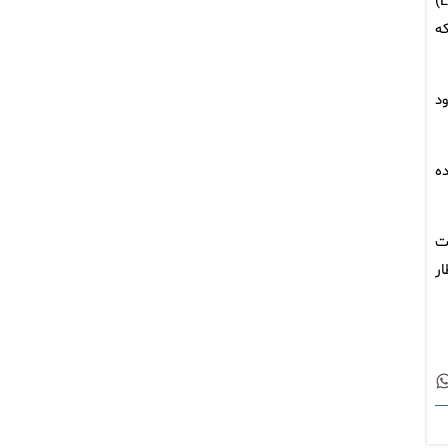
ایران مسئولیت حملات به کشتی‌ها را نپذیرفت، اما قطر ایران را مقصر این حملات دانست. از جمله حمله به یک نفتکش گاز طبیعی مایع (LNG)
ه
ود
ه
ت
ار