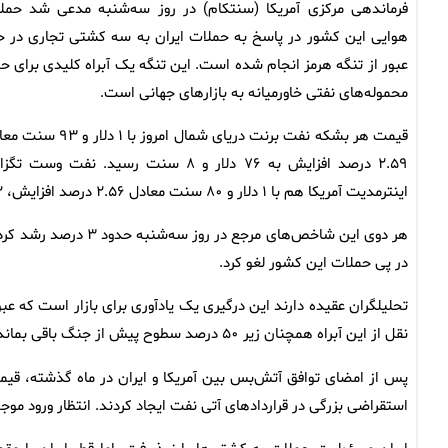
فرماندهی مرکزی آمریکا (سنتکام) در روز سه‌شنبه مدعی شد حمل
هوایی این کشور در پاسخ به حملات ایران به سه کشتی تجاری در ح
عبور از تنگه هرمز انجام شده است. این تنگه یک آبراه کلیدی برای ح
محموله‌های نفتی خاورمیانه به بازارهای جهانی است.
قیمت هر بشکه نفت برنت دریای شمال امروز با ۱ دلار 
۲.۵۹ درصد افزایش به ۷۶ دلار و ۸ سنت رسید. نفت وست ت
اینترمدیت آمریکا هم با ۱ دلار و ۸۰ سنت معادل ۲.۵۶ درصد افزایش، ۷۲ دلار و ۲۴ سنت معامله می‌شود.
هر دوی این شاخص‌های م
در پی حملات این کشور لغو کرد.
تحلیلگران عقیده دارند این درگیری یک یادآوری برای بازار است که عبو
نقل از این آبراه همچنان زیر ۵۰ درصد سطوح پیش از جنگ باقی بماند، محدودیت‌های عرضه می‌تواند باعث افزایش بیشتر قیمت نفت شود.
پس از امضای توافق آتش‌بس بین آمریکا و ایران در ماه گذشته، ق
استقراضی بزرگی در قراردادهای آتی نفت ایجاد کردند. انتظار ورود موج