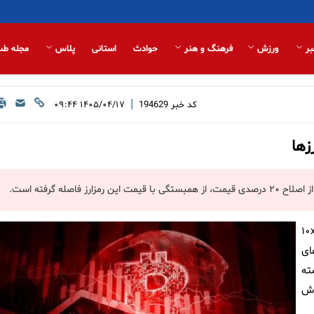
بر
ورزش
فرهنگ و هنر
حوادث
استانی
پلاس
مجله طب
|
کد خبر
194629
۱۴۰۵/۰۴/۱۷ ۰۹:۴۴
زها
صله گرفته است.
وسسه پژوهشی «۱۰ ایکس ریسرچ» (۱۰x
ای
ته
وش