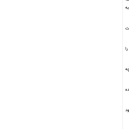
ه
ت
ا
ه
ده
د