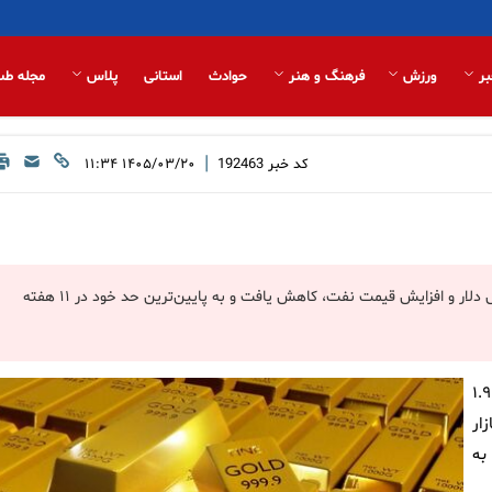
بر
ورزش
فرهنگ و هنر
حوادث
استانی
پلاس
مجله طب
|
کد خبر
192463
۱۴۰۵/۰۳/۲۰ ۱۱:۳۴
قیمت طلا در معاملات روز چهار­‌شنبه بازار جهانی تحت تاثیر تقویت ارزش دلار و افزایش قیمت نفت، کاهش یافت و به پایین‌ترین حد خود در ۱۱ هفته
، قیمت هر اونس طلا برای تحویل فوری با ۱.۹
ازار
د کاهش، به