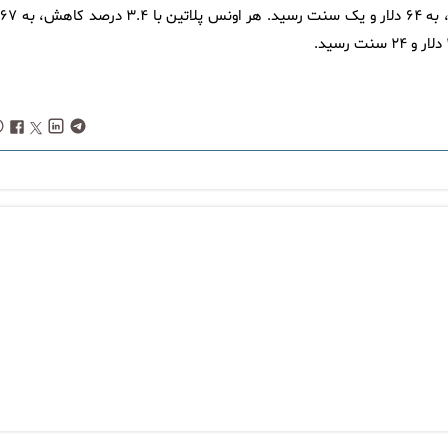
در بازار سایر فلزات ارزشمند، بهای هر اونس نقره با ۲.۱ درصد کاهش، به ۶۴ دلار 