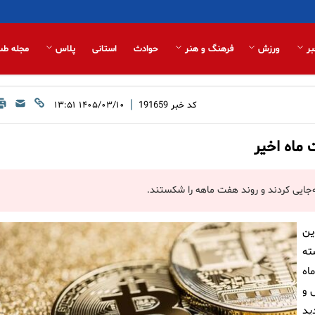
بر
ورزش
فرهنگ و هنر
حوادث
استانی
پلاس
مجله طب
|
کد خبر
191659
۱۴۰۵/۰۳/۱۰ ۱۳:۵۱
ماه اخیر
ین
ته
یرا ماه
 و
ید