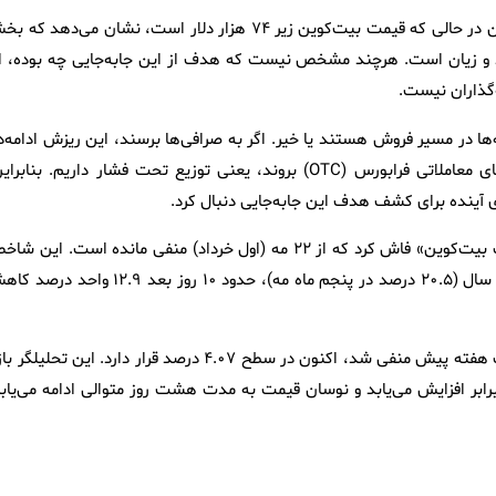
این فعال حوزه رمزارزها تاکید کرد: جابه‌جایی ۱۰۷ هزار و ۷۶۰ بیت‌کوین در حالی که قیمت بیت‌کوین زیر ۷۴ هزار دلار است، نشان می‌دهد
سود و زیان است. هرچند مشخص نیست که هدف از این جابه‌جایی چه بوده، ام
‌گذاران نیست.
ا در مسیر فروش هستند یا خیر. اگر به صرافی‌ها برسند، این ریزش ادامه‌دا
خواهد بود. اگر به سمت کیف پول سرد (کیف پول آفلاین) یا میزهای معاملاتی فرابورس (OTC) بروند، یعنی توزیع تحت فشار داریم. بناب
ی آینده برای کشف هدف این جابه‌جایی دنبال کرد.
همزمان، روگا ریسرچ روند نگران‌کننده‌ای را در شاخص «نوسان قیمت بیت‌کوین» فاش کرد که از ۲۲ مه (اول خرداد) منفی مانده است. این
درون‌زنجیره‌ای پس از رسیدن به بالاترین سطح خود در نزدیک به یک سال (۲۰.۵ درصد در پنجم ماه مه)، حدود ۱۰ روز بعد ۱۲.۹ 
طبق گزارش تردینگ ویو، نوسان قیمت بیت‌کوین که کمی بیش از یک هفته پیش منفی شد، اکنون در سطح ۴.۰۷ درصد قرار دارد. این تحلیل
یجه گرفت، وقتی خروجی خرج‌ شده یک تا سه ماهه یک شبه ۶.۷ برابر افزایش می‌یابد و نوسان قیمت به مدت هشت روز متوالی ادامه می‌یا