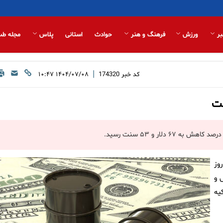
بر
ورزش
فرهنگ و هنر
حوادث
استانی
پلاس
مجله طب
|
کد خبر
174320
۱۴۰۴/۰۷/۰۸ ۱۰:۴۷
فت
وز
 و
یه