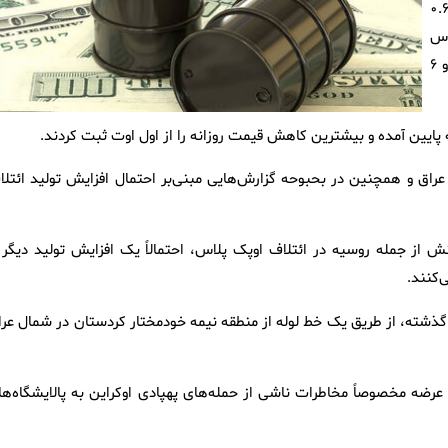
دریای شمال امروز با ۴۴ سنت معادل ۰.۶۵
گزاس
اینترمدیت آمریکا هم با ۳۹ سنت معادل ۰.۶۱ درصد کاهش ۶۳ دلار و ۶
ق و همچنین در بحبوحه‌ گزارش‌هایی مبنی‌بر احتمال افزایش تولید ائتلا
از جمله روسیه در ائتلاف اوپک پلاس، احتمالاً یک افزایش تولید دیگر ر
 نفت در روز شنبه برای اولین‌بار طی ۲ سال و نیم گذشته، از طریق یک خط لوله از منطقه نیمه خودمختار کردستان در شمال ع
 عرضه مخصوصاً مخاطرات ناشی از حمله‌های پهپادی اوکراین به پالایشگاه‌ها