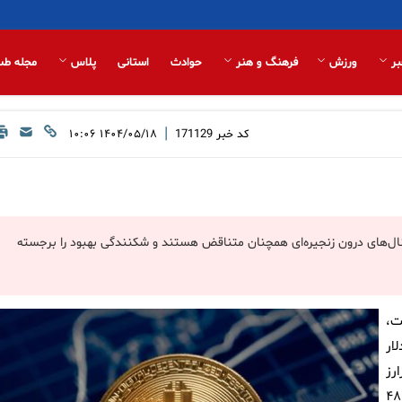
بر
ورزش
فرهنگ و هنر
حوادث
استانی
پلاس
مجله طب
|
کد خبر
171129
۱۴۰۴/۰۵/۱۸ ۱۰:۰۶
ار عبور کرده است، اما سیگنال‌های درون زنجیره‌ای همچنان متناقض هستند و شکنندگی بهبود را برجسته
ت،
 هزار تا ۱۱۴ هزار دلار
رز
محبوب در سطح قیمت کنونی است. دارندگان بلندمدت نیز در ۴۸