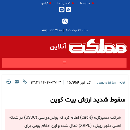
درباره ما
تماس با ما
آرشیو
شنبه ۱۷ مرداد ۱۴۰۵
|
2026 August 8
آنلاین
|
کد خبر
167969
۱۴۰۴/۰۳/۲۳ ۱۳:۳۱
خانه
رمز ارز و بورس
|
سقوط شدید ارزش بیت کوین
شرکت «سیرکل» (Circle) اعلام کرد که یواس‌دی‌سی (USDC) در شبکه
اصلی «لجر ریپل» (XRPL) فعال شده و این ادغام بومی برای