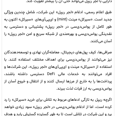
دارایی با لجر ریپل می‌تواند حتی آن را بیشتر تقویت کند.
طبق اعلام رسمی، ادغام «لجر ریپل» این شرکت، شامل چندین ویژگی
جدید است. «سیرکل» مینت (mint) و ای‌پی‌آی‌های «سیرکل» اکنون به
طور کامل از یواس‌دی‌سی در «لجر ریپل» پشتیبانی و دسترسی به
نقدینگی یواس‌دی‌سی و بهره‌مندی از شبکه سریع و امن «لجر ریپل» را
آسان می‌کنند.
صرافی‌ها، کیف پول‌های دیجیتال، معامله‌گران نهادی و توسعه‌دهندگان
نیز می‌توانند از یواس‌دی‌سی برای اهداف مختلف استفاده کنند. با
استفاده از «سیرکل» مینت و ای‌پی‌آی‌های «لجر ریپل»، این شرکت‌ها و
افراد می‌توانند به خدمات مالی DeFi دسترسی داشته باشند،
پرداخت‌ها را به خارج از مرزها ارسال کنند و از انتقال و خروج آسان از
یواس‌دی‌سی به ارز فیات لذت ببرند.
اگرچه ریپل به تازگی ادعاهای مربوط به تلاش برای خرید «سیرکل» را رد
کرده است، اما از ادغام یواس‌دی‌سی در «لجر ریپل» سود زیادی خواهد
برد و این شرکت در تلاش است تا به طور گسترده گسترش یابد و هدف