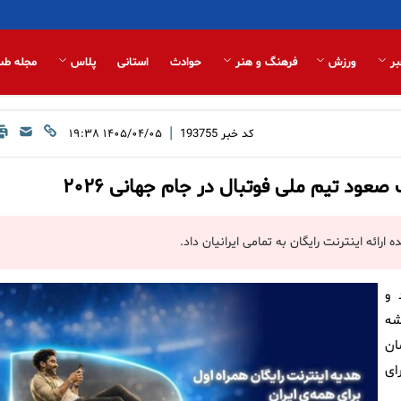
بر
ورزش
فرهنگ و هنر
حوادث
استانی
پلاس
مجله طب
|
کد خبر
193755
۱۴۰۵/۰۴/۰۵ ۱۹:۳۸
عود تیم ملی فوتبال در جام جهانی ۲۰۲۶
 و
شه
ان
ای