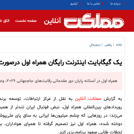
درباره ما
تماس با ما
آرشیو
آنلاین
صفحه نخست
اتاق خ
خانه
پلاس
دیجیتال
|
|
یک گیگابایت اینترنت رایگان همراه اول درصورت ص
همراه اول در آستانه پایان دور مقدماتی رقابت‌های جام‌جهانی ۲۰۲۶، وعده ارائه اینترنت رایگان به تمامی ایرانیان داد.
به گزارش
مملکت آنلاین
به نقل از مرکز ارتباطات، توسعه برند
رویدادهای بین‌المللی همراه اول، نبض فوتبال ایران تندتر از همی
می‌زند؛ در روزهایی که چشم میلیون‌ها ایرانی به ساق پای ملی‌پوش
دوخته شده، همراه اول نیز تصمیم گرفته تا همپای هواداران، بر
لحظات طلایی صعود برنامه‌ریزی کند.