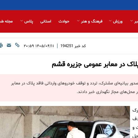
بر
ورزش
فرهنگ و هنر
حوادث
استانی
پلاس
مجله طب
|
کد خبر
194251
۱۴۰۵/۰۴/۱۱ ۲۰:۵۹
لاک در معابر عمومی جزیره قشم
ر بیانیه‌ای مشترک، تردد و توقف خودروهای وارداتی فاقد پلاک در معابر
در محل‌های مجاز نگهداری خبر دادند.
رک
دف
 و
حل