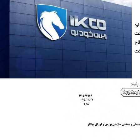
رد
ئت
اح
کت