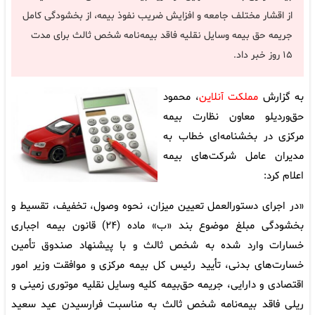
از اقشار مختلف جامعه و افزایش ضریب نفوذ بیمه، از بخشودگی کامل
جریمه حق بیمه وسایل نقلیه فاقد بیمه‌نامه شخص ثالث برای مدت
۱۵ روز خبر داد.
به گزارش
مملکت آنلاین
، محمود
حق‌وردیلو معاون نظارت بیمه
مرکزی در بخشنامه‌ای خطاب به
مدیران عامل شرکت‌های بیمه
اعلام کرد:
«در اجرای دستورالعمل تعیین میزان، نحوه وصول، تخفیف، تقسیط و
بخشودگی مبلغ موضوع بند «ب» ماده (۲۴) قانون بیمه اجباری
خسارات وارد شده به شخص ثالث و با پیشنهاد صندوق تأمین
خسارت‌های بدنی، تأیید رئیس کل بیمه مرکزی و موافقت وزیر امور
اقتصادی و دارایی، جریمه حق‌بیمه کلیه وسایل نقلیه موتوری زمینی و
ریلی فاقد بیمه‌نامه شخص ثالث به مناسبت فرارسیدن عید سعید