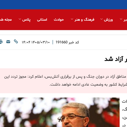
بر
ورزش
فرهنگ و هنر
حوادث
استانی
پلاس
مجله طب
|
کد خبر
191660
۱۴۰۵/۰۳/۱۰ ۱۴:۰۴
 آزاد شد
اطق آزاد در دوران جنگ و پس از برقراری آتش‌بس، اعلام کرد: مجوز تردد این
شرایط کشور به وضعیت عادی ادامه خواهد داشت.
ات
گ،
دشمن،
در