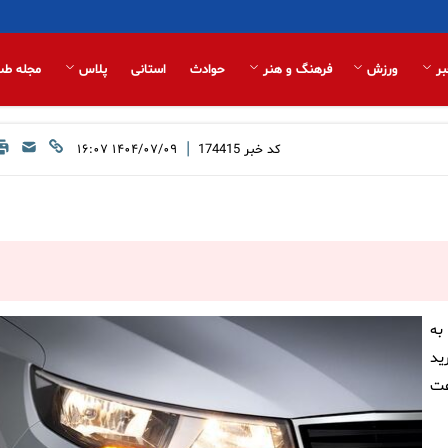
بر
ورزش
فرهنگ و هنر
حوادث
استانی
پلاس
مجله طب
|
کد خبر
174415
۱۴۰۴/۰۷/۰۹ ۱۶:۰۷
به
ید
۱۰ مهر ۱۴۰۴ تا ساعت