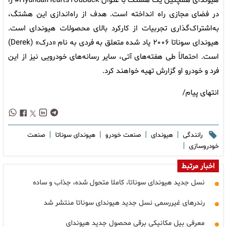
هیوندای همچنین یک هشتگ با عنوان HyundaiHeartsYouBack# را
در فضای مجازی راه انداخته است. هدف از راه‌اندازی این هشتگ،
به‌اشتراک‌گذاری تجربیات از کارکرد بالای محصولات هیوندای است.
هیوندای سوناتا ۲۰۰۶ یاد شده متعلق به فردی به نام «درک» (Derek)
است. احتمالاً طی هفته‌های آتی، سایر رسانه‌های خودرویی نیز از این
فرد و خودرو او گزارش تهیه خواهند کرد.
انتهای پیام/
|
|
|
|
رانندگی
هیوندای
صنعت خودرو
هیوندای سوناتا
صنعت
|
خودروسازی
اخبار مرتبط
نسل جدید هیوندای سوناتا، کاملا متحول شده، جذاب و ساده
رندرهای غیررسمی نسل جدید هیوندای سوناتا منتشر شد
معرفی بیل مکانیکی برقی محصول جدید هیوندای