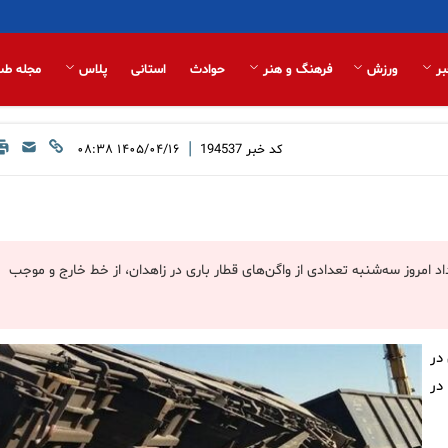
بر
ورزش
فرهنگ و هنر
حوادث
استانی
پلاس
مجله طب
|
کد خبر
194537
۱۴۰۵/۰۴/۱۶ ۰۸:۳۸
داد امروز سه‌شنبه تعدادی از واگن‌های قطار باری در زاهدان، از خط خارج و موجب
در
در