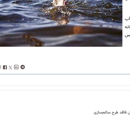
 آب
نه
نس
 فاقد طرح سالم‌سازی