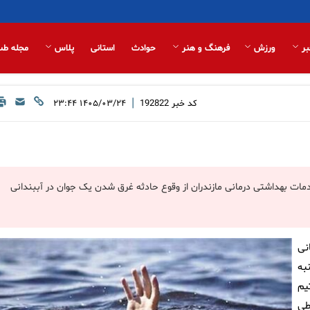
بر
ورزش
فرهنگ و هنر
حوادث
استانی
پلاس
مجله طب
|
کد خبر
192822
۱۴۰۵/۰۳/۲۴ ۲۳:۴۴
ات بهداشتی درمانی مازندران از وقوع حادثه غرق شدن یک جوان در آببندانی
نی
به
یم
طی