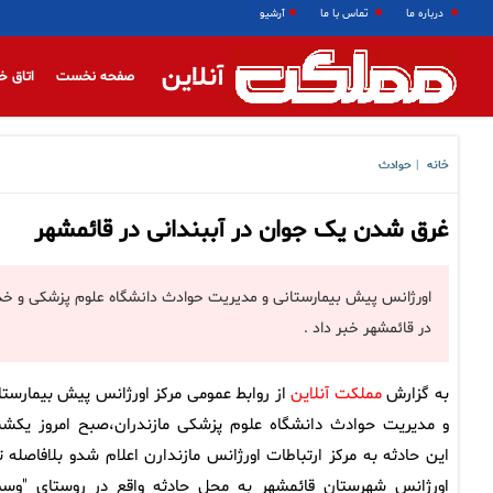
درباره ما
تماس با ما
آرشیو
آنلاین
صفحه نخست
اتاق خ
خانه
حوادث
|
غرق شدن یک جوان در آببندانی در قائمشهر
اورژانس پیش بیمارستانی و مدیریت حوادث دانشگاه علوم پزشکی و خدم
در قائمشهر خبر داد .
به گزارش
مملکت آنلاین
از روابط عمومی مرکز اورژانس پیش بیمارستا
و مدیریت حوادث دانشگاه علوم پزشکی مازندران،‌صبح امروز یکشن
این حادثه به مرکز ارتباطات اورژانس مازندارن اعلام شدو بلافاصله ت
اورژانس شهرستان قائمشهر به محل حادثه واقع در روستای "وس