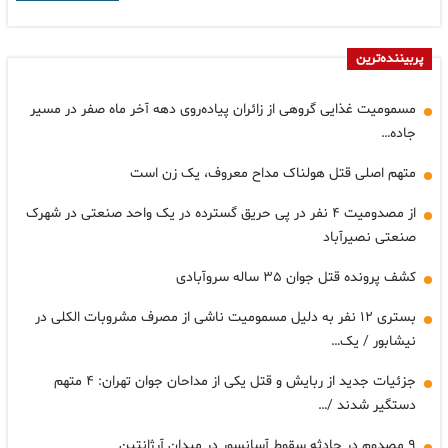
پربیننده‌ترین
مسمومیت غذایی گروهی از زائران پیاده‌روی دهه آخر ماه صفر در مسیر
جاده…
متهم اصلی قتل هولناک مداح معروف، یک زن است
از مصدومیت ۴ نفر در پی حریق گسترده در یک واحد صنعتی در شهرک
صنعتی نصیرآباد
کشف پرونده قتل جوان ۳۵ ساله سروآبادی
بستری ۱۲ نفر به دلیل مسمومیت ناشی از مصرف مشروبات الکلی در
نیشابور / یک…
جزئیات جدید از ربایش و قتل یکی از مداحان جوان تهران: ۴ متهم
دستگیر شدند /…
۹ مصدوم در حادثه سقوط آسانسور در میدان آرژانتین