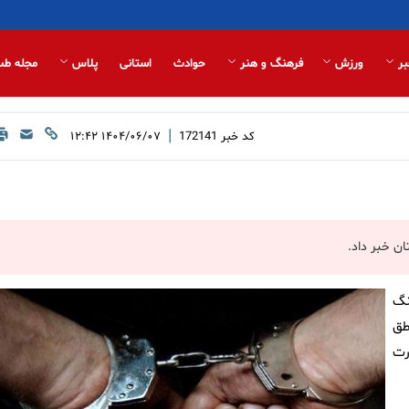
بر
ورزش
فرهنگ و هنر
حوادث
استانی
پلاس
مجله طب
|
کد خبر
172141
۱۴۰۴/۰۶/۰۷ ۱۲:۴۲
ان خبر داد.
نگ
طق
 صورت