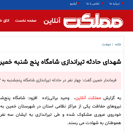
درباره ما
تماس با ما
آرشیو
آنلاین
صفحه نخست
اتاق خ
خانه
حوادث
|
شهدای حادثه تیراندازی شامگاه پنج شنبه خمین 
فرماندار خمین گفت: چهار نفر در حادثه تیراندازی شامگاه پنجشنبه به ۲ خودروی عبوری در خمین به شهادت رسیدند.
به گزارش
مملکت آنلاین
، وحید براتی‌زاده افزود: شامگاه پنج‌شن
نیروهای حفاظت یکی از مراکز نظامی استان در شهرستان خمین به 
خودروی عبوری مشکوک شده و طی تیراندازی به ایشان سه نفر 
هموطنان به شهادت می رسند.