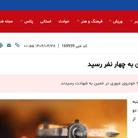
بر
ورزش
فرهنگ و هنر
حوادث
استانی
پلاس
مجله طب
|
کد خبر
169939
۱۴۰۴/۰۴/۲۸ ۰۰:۵۵
به چهار نفر رسید
به
دو
از