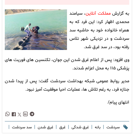
به گزارش
مملکت آنلاین
، سیامند
محمدی اظهار کرد: این فرد که به
همراه خانواده خود به حاشیه سد
سردشت و در نزدیکی شهر نلاس
رفته بود، در سد غرق شد.
وی افزود: پس از اعلام غرق شدن این جوان، تکنسین های فوریت های
پزشکی ۱۱۵ به محل اعزام شدند.
مدیر روابط عمومی شبکه بهداشت سردشت گفت: پس از پیدا شدن
جنازه فرد، به رغم تلاش ها، عملیات احیا موفقیت آمیز نبود.
انتهای پیام/
|
|
|
|
|
|
سردشت
بانه
غرق شدگی
غرق
غرق شدن
سد سردشت