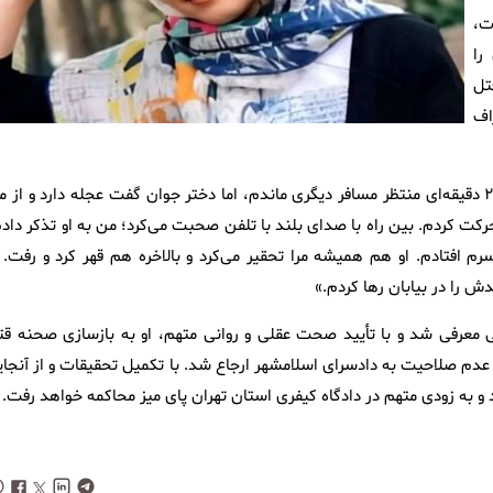
ت،
 را
تل
اف
او در تحقیقات گفت: «الهه را به عنوان مسافر سوار خودروام کردم. ۲۰ دقیقه‌ای منتظر مسافر دیگری ماندم، اما دختر جوان گفت عجله دارد و از
رکت کردم. بین راه با صدای بلند با تلفن صحبت می‌کرد؛ من به او تذکر دادم
 افتادم. او هم همیشه مرا تحقیر می‌کرد و بالاخره هم قهر کرد و رفت. ا
ش را در بیابان رها کردم.»
ی معرفی شد و با تأیید صحت عقلی و روانی متهم، او به بازسازی صحنه قت
ار عدم صلاحیت به دادسرای اسلامشهر ارجاع شد. با تکمیل تحقیقات و از آنجا
به زودی متهم در دادگاه کیفری استان تهران پای میز محاکمه خواهد رفت.