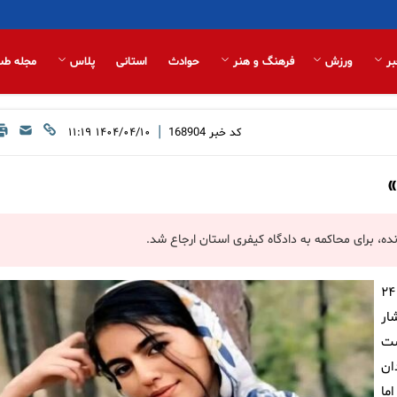
بر
ورزش
فرهنگ و هنر
حوادث
استانی
پلاس
مجله طب
|
کد خبر
168904
۱۴۰۴/۰۴/۱۰ ۱۱:۱۹
»
نده، برای محاکمه به دادگاه کیفری استان ارجاع شد.
، ۴ خرداد امسال خبر ناپدید شدن دختری ۲۴
ار
ست
ان
ما