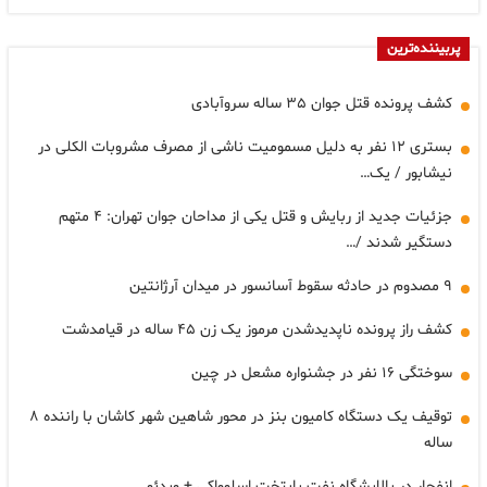
پربیننده‌ترین
کشف پرونده قتل جوان ۳۵ ساله سروآبادی
بستری ۱۲ نفر به دلیل مسمومیت ناشی از مصرف مشروبات الکلی در
نیشابور / یک…
جزئیات جدید از ربایش و قتل یکی از مداحان جوان تهران: ۴ متهم
دستگیر شدند /…
۹ مصدوم در حادثه سقوط آسانسور در میدان آرژانتین
کشف راز پرونده ناپدیدشدن مرموز یک زن ۴۵ ساله در قیامدشت
سوختگی ۱۶ نفر در جشنواره مشعل در چین
توقیف یک دستگاه کامیون بنز در محور شاهین شهر کاشان با راننده ۸
ساله
انفجار در پالایشگاه نفت پایتخت اسلوواکی + ویدئو