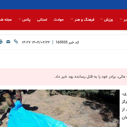
بر
ورزش
فرهنگ و هنر
حوادث
استانی
پلاس
مجله طب
|
کد خبر
165935
۱۴۰۴/۰۲/۲۲ ۱۴:۲۷
ی، برادر خود را به قتل رسانده بود خبر داد.
ی،
کز
 از
ان