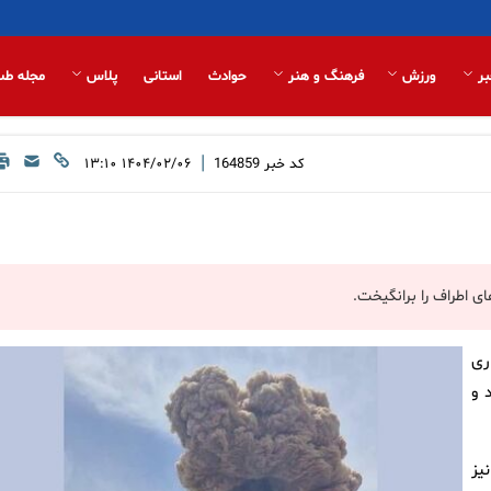
بر
ورزش
فرهنگ و هنر
حوادث
استانی
پلاس
مجله طب
|
کد خبر
164859
۱۴۰۴/۰۲/۰۶ ۱۳:۱۰
ی اطراف را برانگیخت.
جاری
 و
یز