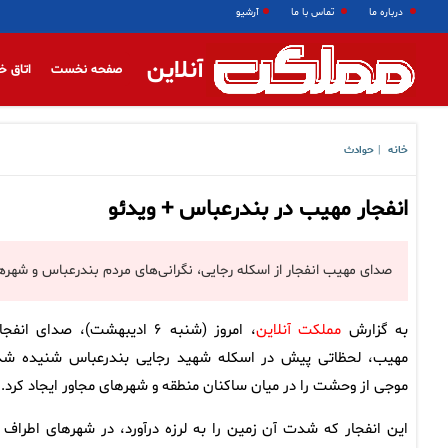
درباره ما
تماس با ما
آرشیو
آنلاین
صفحه نخست
اتاق خ
خانه
حوادث
|
انفجار مهیب در بندرعباس + ویدئو
صدای مهیب انفجار از اسکله رجایی، نگرانی‌های مردم بندرعباس و شهرها
به گزارش
مملکت آنلاین
، امروز (شنبه ۶ ادیبهشت)، صدای انف
مهیب، لحظاتی پیش در اسکله شهید رجایی بندرعباس شنیده شد
موجی از وحشت را در میان ساکنان منطقه و شهرهای مجاور ایجاد کرد.
این انفجار که شدت آن زمین را به لرزه درآورد، در شهرهای اطراف ن