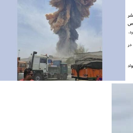
شر
وص
د.
در
اد