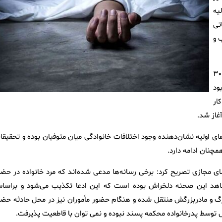
یه
اتی
 و
وی ادامه داد: در جریان بررسی محل حادثه، مأموران با جسد یک زن ۳۰
ود
ار
غاز شد.
ای اولیه نشان‌دهنده وجود اختلافات خانوادگی میان متوفیان بوده و تحقیقا
چنان ادامه دارد.
مجازی تصریح کرد: برخی رسانه‌ها مدعی شده‌اند که مرد خانواده در حضو
اهد این صحنه دلخراش بوده است که این ادعا تکذیب می‌شود و براسا
 و مادربزرگش منتقل شده و هنگام حضور مأموران نیز در محل حادثه حضو
توسط پدرخانواده محکمه پسند نبوده و نمی توان با قاطعیت پذیرفت.