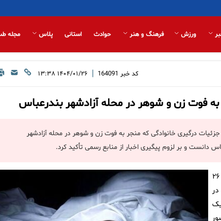
بر
ورزش
فرهنگ و هنر
حوادث
استانی
پلاس
مجله طب
|
کد خبر
164091
۱۴۰۴/۰۱/۲۶ ۱۳:۳۸
به فوت زن و شوهر در محله آزادشهر بندرعباس
جزئیات درگیری خانوادگی که منجر به فوت زن و شوهر در محله آزادشهر
دانست و بر لزوم پیگیری اخبار از منابع رسمی تأکید کرد.
، سرهنگ موسی عرب امروز (سه‌شنبه ۲۶
در
قوع یک
ور