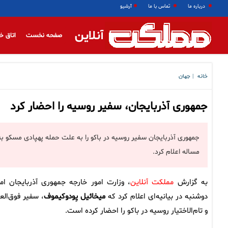
درباره ما
تماس با ما
آرشیو
آنلاین
صفحه نخست
اتاق خ
خانه
جهان
|
جمهوری آذربایجان، سفیر روسیه را احضار کرد
جمهوری آذربایجان سفیر روسیه در باکو را به علت حمله پهپادی مسکو ب
مساله اعلام کرد.
به گزارش
مملکت آنلاین
، وزارت امور خارجه جمهوری آذربایجان امر
دوشنبه در بیانیه‌ای اعلام کرد که
میخائیل یِودوکیموف
، سفیر فوق‌الع
و تام‌الاختیار روسیه در باکو را احضار کرده است.