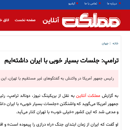
درباره ما
تماس با ما
آرشیو
آنلاین
صفحه نخست
اتاق خ
خانه
جهان
|
ترامپ: جلسات بسیار خوبی با ایران داشته‌ایم
رئیس جمهور آمریکا در واکنش به گفتگوهای غیر مستقیم با تهران، ای
به گزارش
مملکت آنلاین
به نقل از بریکینگ نیوز، دونالد ترامپ، رئ
جمهور آمریکا می‌گوید که واشنگتن «جلسات بسیار خوبی» با ایران داش
و مدعی شد که این کشور «خیلی خوب» با تهران کنار می‌آید.
او گفت که ایران از زمان ابتدای جنگ «راه درازی را پیموده است» و افز