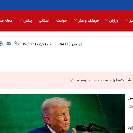
بر
ورزش
فرهنگ و هنر
حوادث
استانی
پلاس
مجله طب
|
کد خبر
194173
۱۴۰۵/۰۴/۱۰ ۲۰:۱۹
ن نشست‌ها را «بسیار خوب» توصیف کرد.
یس
ته
ود