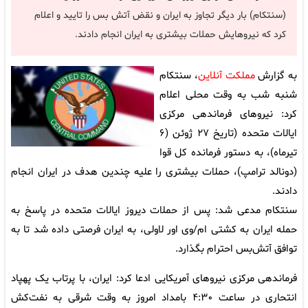
(سنتکام) بار دیگر تجاوز به ایران و نقض آتش بس را تایید و اعلام
کرد که نیروهایش حملات بیشتری به ایران انجام دادند.
به گزارش
مملکت آنلاین
، سنتکام
شنبه شب به وقت محلی اعلام
کرد: نیروهای فرماندهی مرکزی
ایالات متحده (تاریخ ۲۷ ژوئن (۶
تیرماه)، به دستور فرمانده کل قوا
(دونالد ترامپ)، حملات بیشتری را علیه چندین هدف در ایران انجام
دادند.
سنتکام مدعی شد: پس از حملات دیروز ایالات متحده در پاسخ به
حمله ایران به کشتی ام/وی اور لاولی، به ایران فرصتی داده شد تا به
توافق آتش‌بس احترام بگذارد.
فرماندهی مرکزی نیروهای آمریکایی ادعا کرد: ایران، با پرتاب یک پهپاد
انتحاری در ساعت ۴:۳۰ بامداد امروز به وقت شرقی به نفت‌کش