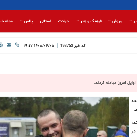
بر
ورزش
فرهنگ و هنر
حوادث
استانی
پلاس
مجله طب
|
کد خبر
193753
۱۴۰۵/۰۴/۰۵ ۱۹:۱۷
عه
د،
در