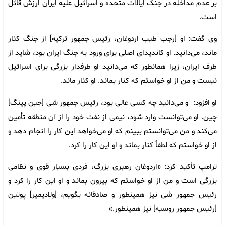
بر عدم مداخله در جنگ ایالات متحده و اسرائیل علیه ایران ارزش قائل
است.
وی گفت: او [رجب طیب اردوغان، رئیس جمهور ترکیه] از جنگ کنار
ماند، می‌دانید. او کاندیدای اصلی برای ورود به جنگ ایران بود، شاید از
طرف ایران، زیرا همانطور که می‌دانید او طرفدار بزرگی برای اسرائیل
نیست و من از او خواستم که کنار بماند. او کنار ماند.
او افزود: "و می‌دانید چه کسی عالی بود، رئیس جمهور شی [جین پینگ]
چین. او می‌توانست وارد شود، نیمی از نفت خود را از آن منطقه تأمین
می‌کند و من می‌توانستم ببینم که او می‌خواهد این کار را انجام دهد و
از او خواستم که لطفاً کنار بماند و او این کار را کرد."
ترامپ تأکید کرد: «اردوغان رهبری بزرگ، فردی بسیار قوی و نظامی
بزرگی است و من از او خواستم که بیرون بماند و او این کار را کرد و
رئیس جمهور شی نیز همینطور و صادقانه بگویم، [ولادیمیر] پوتین
[رئیس جمهور روسیه] نیز همینطور.»