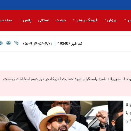
بر
ورزش
فرهنگ و هنر
حوادث
استانی
پلاس
مجله طب
|
کد خبر
193407
۱۴۰۵/۰۴/۰۱ ۰۵:۰۹
دِ لا اسپریلا» نامزد راستگرا و مورد حمایت آمریکا، در دور دوم انتخابات ریاست
ا، دِ لا
د و با
تو