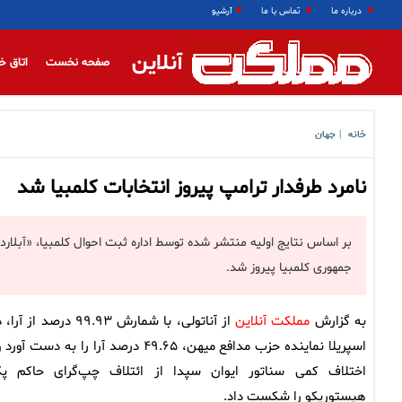
درباره ما
تماس با ما
آرشیو
آنلاین
صفحه نخست
اتاق خ
خانه
جهان
|
نامرد طرفدار ترامپ پیروز انتخابات کلمبیا شد
بر اساس نتایج اولیه منتشر شده توسط اداره ثبت احوال کلمبیا، «آبلاردو 
جمهوری کلمبیا پیروز شد.
به گزارش
مملکت آنلاین
از آناتولی، با شمارش ۹۹.۹۳ درصد از آر
اسپریلا نماینده حزب مدافع میهن، ۴۹.۶۵ درصد آرا را به دست آور
اختلاف کمی سناتور ایوان سپدا از ائتلاف چپ‌گرای حاکم پک
هیستوریکو را شکست داد.