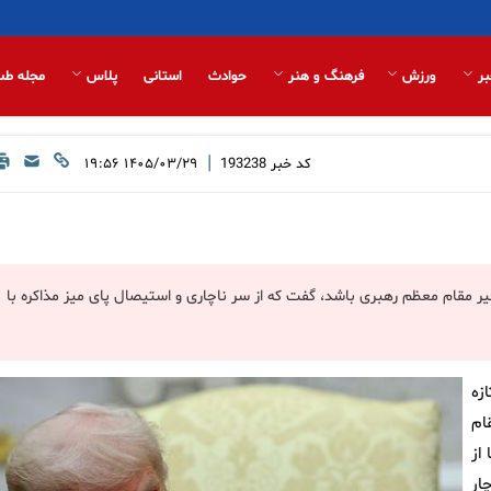
بر
ورزش
فرهنگ و هنر
حوادث
استانی
پلاس
مجله طب
|
کد خبر
193238
۱۴۰۵/۰۳/۲۹ ۱۹:۵۶
یر مقام معظم رهبری باشد،‌ گفت که از سر ناچاری و استیصال پای میز مذاکره با
زه
ام
از
ار