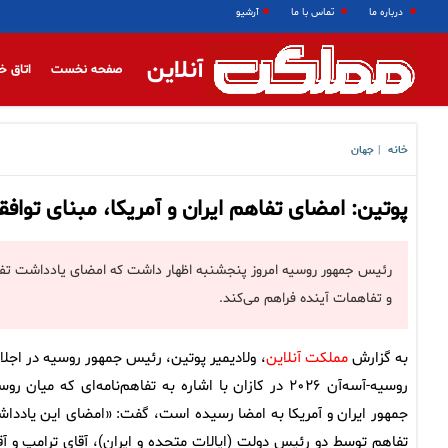
درباره ما
تماس با ما
آرشیو
آنلاین
صفحه نخست
اتاق خ
خانه
جهان
|
پوتین: امضای تفاهم ایران و آمریکا، مبنای توا
رئیس جمهور روسیه امروز پنجشنبه اظهار داشت که امضای یادداشت تفاهم ب
و تفاهمات آینده فراهم می‌کند.
به گزارش
مملکت آنلاین
، ولادیمیر پوتین، رئیس جمهور روسیه در اجل
روسیه-آسه‌آن ۲۰۲۶ در کازان با اشاره به تفاهم‌نامه‌ای که میان رو
جمهور ایران و آمریکا به امضا رسیده است، گفت: «امضای این یاددا
تفاهم توسط دو رئیس دولت (ایالات متحده و ایران)، آقای ترامپ و آق