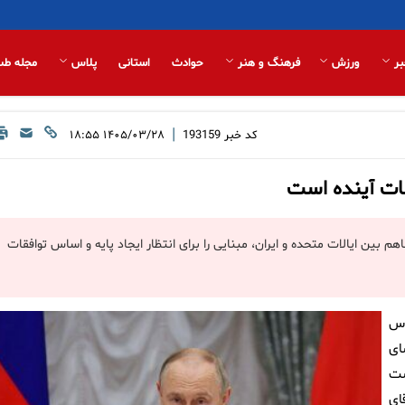
بر
ورزش
فرهنگ و هنر
حوادث
استانی
پلاس
مجله طب
|
کد خبر
193159
۱۴۰۵/۰۳/۲۸ ۱۸:۵۵
فقات آینده است
ین ایالات متحده و ایران، مبنایی را برای انتظار ایجاد پایه و اساس توافقات
اس
سای
شت
ای