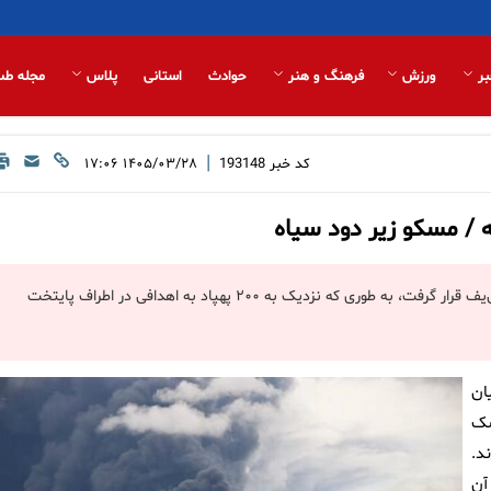
بر
ورزش
فرهنگ و هنر
حوادث
استانی
پلاس
مجله طب
|
کد خبر
193148
۱۴۰۵/۰۳/۲۸ ۱۷:۰۶
 / مسکو زیر دود سیاه
مسکو از زمان آغاز جنگ میان روسیه و اوکراین، هدف بزرگترین حمله کی‌یف قرار گرفت، به طوری که نزدیک به ۲۰۰ پهپاد به اهدافی در اطراف پایتخت
ان
چهار موشک
ند.
آن