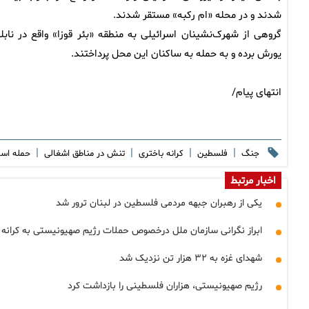
شدند و در محله «ام رکبه» مستقر شدند.
گروهی از شهرک‌نشینان اسرائیلی به منطقه «بئر قوزا» واقع در ناب
یورش برده و به حمله به ساکنان این محل پرداختند.
انتهای پیام/
|
|
|
|
جنگ
فلسطین
کرانه باختری
تنش در مناطق اشغالی
حمله اسر
اخبار مرتبط
یکی از رهبران جبهه مردمی فلسطین در لبنان ترور شد
ابراز نگرانی سازمان ملل درخصوص حملات رژیم صهیونیستی به کرانه 
شهدای غزه به ۳۲ هزار تن نزدیک شد
رژیم صهیونیستی، هزاران فلسطینی را بازداشت کرد