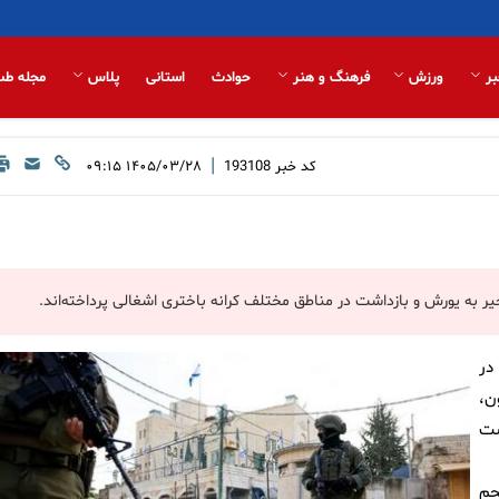
بر
ورزش
فرهنگ و هنر
حوادث
استانی
پلاس
مجله طب
|
کد خبر
193108
۱۴۰۵/۰۳/۲۸ ۰۹:۱۵
ر به یورش و بازداشت در مناطق مختلف کرانه باختری اشغالی پرداخته‌اند.
در
ن،
شت
حم