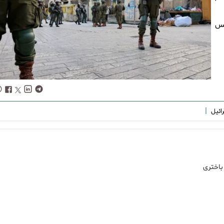
لس
|
ائیل
باختری