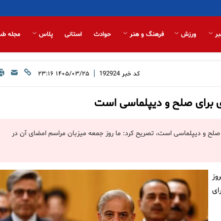
بر
ورزش
فرهنگ و هنر
حوادث
استانی
پلاس
مجله طب
|
کد خبر
192924
۱۴۰۵/۰۳/۲۵ ۲۳:۱۶
وزی برای صلح و دیپلماسی است
ای صلح و دیپلماسی است، تصریح کرد: ما روز جمعه میزبان مراسم امضای آن در
وز
ای