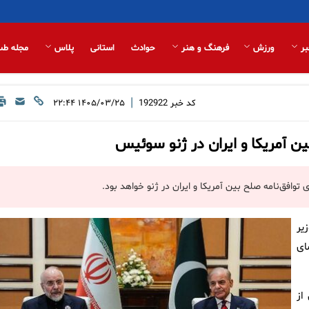
بر
ورزش
فرهنگ و هنر
حوادث
استانی
پلاس
مجله طب
|
کد خبر
192922
۱۴۰۵/۰۳/۲۵ ۲۲:۴۴
ن آمریکا و ایران در ژنو سوئیس
افق‌نامه صلح بین آمریکا و ایران در ژنو خواهد بود.
یر
ای
از