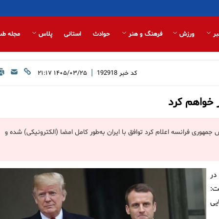
بر
ورزش
فرهنگ و هنر
حوادث
استانی
پلاس
مجله طب
|
کد خبر
192918
۱۴۰۵/۰۳/۲۵ ۲۱:۱۷
ر خواهم کرد
جمهوری فرانسه اعلام کرد توافق با ایران به‌طور کامل امضا (الکترونیکی) شده و
در
ت:
یی