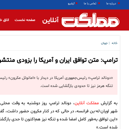
درباره ما
تماس با ما
آرشیو
آنلاین
صفحه نخست
اتاق خ
خانه
جهان
|
ترامپ: متن توافق ایران و آمریکا را بزودی منتش
«دونالد ترامپ» رئیس‌جمهوری آمریکا در دیدار با «امانوئل مکرون» رئیس 
تنگه هرمز نیز تا حدودی بازگشایی شده است.
به گزارش
مملکت آنلاین
، دونالد ترامپ روز دوشنبه به وقت محلی 
شهر اویان-له-بن فرانسه، در حالی که در کنار مکرون حضور داشت، گف
«این توافق به‌طور کامل امضا شده و تنگه نیز هم‌اکنون تا حدی بازگشا
شده است.»