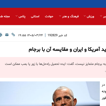
بر
ورزش
فرهنگ و هنر
حوادث
استانی
پلاس
مجله طب
|
کد خبر
192829
۱۴۰۵/۰۳/۲۴ ۱۹:۵۵
 آمریکا و ایران و مقایسه آن با برجام
ه برجام متمایز نیست، گفت: ایده تحمیل راه‌حل‌ها با زور یا بمب ممکن است
در
نه
ور