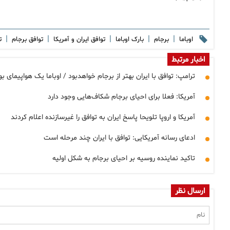
|
|
|
|
|
اوباما
برجام
بارک اوباما
توافق ایران و آمریکا
توافق برجام
ت
اخبار مرتبط
ترامپ: توافق با ایران بهتر از برجام خواهدبود / اوباما یک هواپیمای بوئینگ ۷۵۷ پر از دلار به ا
آمریکا: فعلا برای احیای برجام شکاف‌هایی وجود دارد
آمریکا و اروپا تلویحا پاسخ ایران به توافق را غیرسازنده اعلام کردند
ادعای رسانه آمریکایی: توافق با ایران چند مرحله است
تاکید نماینده روسیه بر احیای برجام به شکل اولیه
ارسال نظر