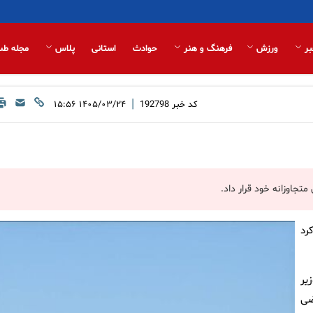
بر
ورزش
فرهنگ و هنر
حوادث
استانی
پلاس
مجله طب
|
کد خبر
192798
۱۴۰۵/۰۳/۲۴ ۱۵:۵۶
جاوزانه خود قرار داد.
رد
یر
ضی