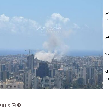
بی
د،
می
حد
که
ری