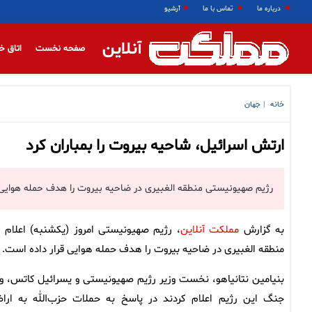
درباره ما
تماس با ما
آرشیو
آنلاین
صفحه نخست
اتاق خ
خانه
جهان
|
ارتش اسرائیل، شاحیه بیروت را بمباران کرد
رژیم صهیونیستی منطقه الغبیری در ضاحیه بیروت را هدف حمله هوایی مت
به گزارش
مملکت آنلاین
، رژیم صهیونیستی امروز (یکشنبه) اعلام ک
منطقه الغبیری در ضاحیه بیروت را هدف حمله هوایی قرار داده است.
بنیامین نتانیاهو، نخست وزیر رژیم صهیونیستی و یسرائیل کاتس، وز
جنگ این رژیم اعلام کردند در پاسخ به حملات حزب‌الله به ارا