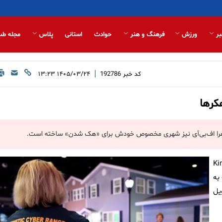
بر
ورزش
فرهنگ و هنر
حوادث
استانی
پلاس
مجله طب
|
کد خبر
192786
۱۴۰۵/۰۳/۲۴ ۱۳:۲۳
، ظاهرا اف‌بی‌آی نیز شهری مخصوص خودش برای «هک شدن» ساخته است.
تاسیسات «Kinetic
 به
ویل