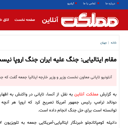
درباره ما
تماس با ما
آرشیو
آنلاین
صفحه نخست
اتاق خ
خانه
جهان
|
مقام ایتالیایی: جنگ علیه ایران جنگ اروپا نیس
آنتونیو تایانی معاون نخست وزیر و وزیر خارجه ایتالیا جمعه گفت که ج
به گزارش
مملکت آنلاین
به نقل از آنسا، تایانی در واکنش به اظهار
دونالد ترامپ رئیس جمهور آمریکا تصریح کرد که اروپا هر آنچه 
توانسته است برای حل جنگ انجام داده است.
دانیله کومپاتانجلو