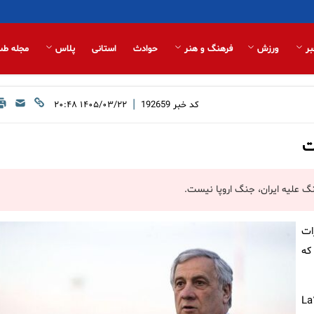
بر
ورزش
فرهنگ و هنر
حوادث
استانی
پلاس
مجله طب
|
کد خبر
192659
۱۴۰۵/۰۳/۲۲ ۲۰:۴۸
ت
نگ علیه ایران، جنگ اروپا نیست.
ات
که
 خبرنگار ایتالیایی-آمریکایی جمعه به تلویزیون La۷