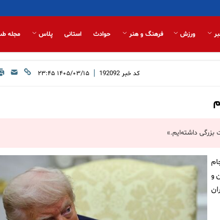
بر
ورزش
فرهنگ و هنر
حوادث
استانی
پلاس
مجله طب
|
کد خبر
192092
۱۴۰۵/۰۳/۱۵ ۲۳:۴۵
م
بزرگی داشته‌ایم.»
ام
 و
ان